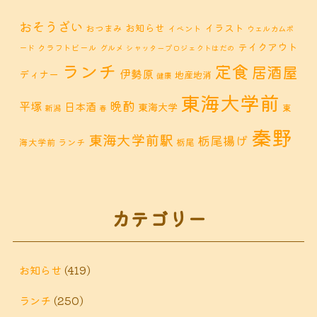
おそうざい
お知らせ
イラスト
おつまみ
イベント
ウェルカムボ
テイクアウト
クラフトビール
ード
グルメ
シャッタープロジェクトはだの
ランチ
定食
居酒屋
伊勢原
ディナー
地産地消
健康
東海大学前
晩酌
平塚
日本酒
東海大学
東
新潟
春
秦野
東海大学前駅
栃尾揚げ
海大学前 ランチ
栃尾
秦野市 カフェ
秦野市
秦野市 お惣菜
秦野 ランチ
秦野市 ランチ
秦野市 ディナー
秦野
カテゴリー
鶴巻 デ
鶴巻 カフェ
鶴巻
市 定食
鶴巻 お惣菜
鶴巻温
ィナー
鶴巻 ランチ
鶴巻 定食
お知らせ
(419)
泉
鶴巻温泉駅
ランチ
(250)
黒板アート