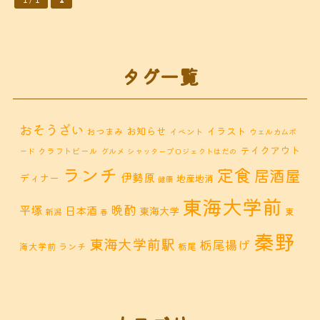
タグ一覧
おそうざい
お知らせ
イラスト
おつまみ
イベント
ウェルカムボ
テイクアウト
クラフトビール
ード
グルメ
シャッタープロジェクトはだの
ランチ
定食
居酒屋
伊勢原
ディナー
地産地消
健康
東海大学前
晩酌
平塚
日本酒
東海大学
東
新潟
春
秦野
東海大学前駅
栃尾揚げ
海大学前 ランチ
栃尾
秦野市 カフェ
秦野市
秦野市 お惣菜
秦野 ランチ
秦野市 ランチ
秦野市 ディナー
秦野