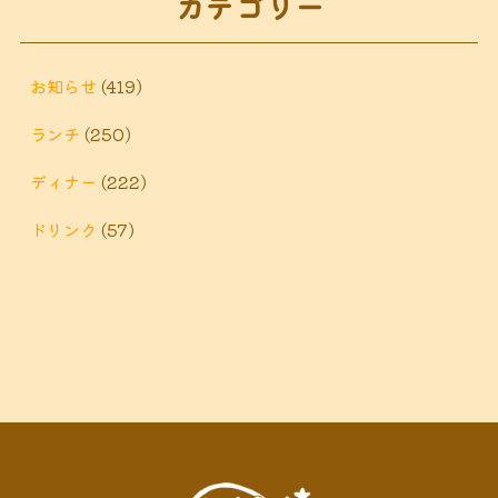
カテゴリー
鶴巻 デ
鶴巻 カフェ
鶴巻
市 定食
鶴巻 お惣菜
鶴巻温
ィナー
鶴巻 ランチ
鶴巻 定食
お知らせ
(419)
泉
鶴巻温泉駅
ランチ
(250)
黒板アート
ディナー
(222)
ドリンク
(57)