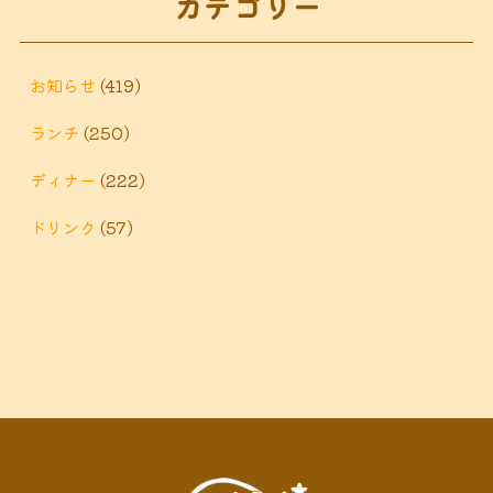
カテゴリー
鶴巻 デ
鶴巻 カフェ
鶴巻
市 定食
鶴巻 お惣菜
鶴巻温
ィナー
鶴巻 ランチ
鶴巻 定食
お知らせ
(419)
泉
鶴巻温泉駅
ランチ
(250)
黒板アート
ディナー
(222)
ドリンク
(57)