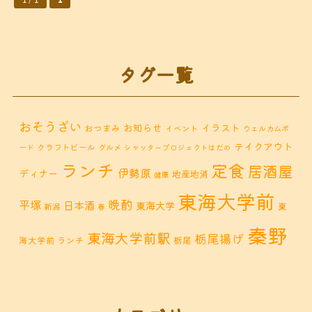
タグ一覧
おそうざい
お知らせ
イラスト
おつまみ
イベント
ウェルカムボ
テイクアウト
クラフトビール
ード
グルメ
シャッタープロジェクトはだの
ランチ
定食
居酒屋
伊勢原
ディナー
地産地消
健康
東海大学前
晩酌
平塚
日本酒
東海大学
東
新潟
春
秦野
東海大学前駅
栃尾揚げ
海大学前 ランチ
栃尾
秦野市 カフェ
秦野市
秦野市 お惣菜
秦野 ランチ
秦野市 ランチ
秦野市 ディナー
秦野