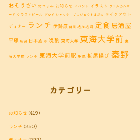
おそうざい
お知らせ
イラスト
おつまみ
イベント
ウェルカムボ
テイクアウト
クラフトビール
ード
グルメ
シャッタープロジェクトはだの
ランチ
定食
居酒屋
伊勢原
ディナー
地産地消
健康
東海大学前
晩酌
平塚
日本酒
東海大学
東
新潟
春
秦野
東海大学前駅
栃尾揚げ
海大学前 ランチ
栃尾
秦野市 カフェ
秦野市
秦野市 お惣菜
秦野 ランチ
秦野市 ランチ
秦野市 ディナー
秦野
カテゴリー
鶴巻 デ
鶴巻 カフェ
鶴巻
市 定食
鶴巻 お惣菜
鶴巻温
ィナー
鶴巻 ランチ
鶴巻 定食
お知らせ
(419)
泉
鶴巻温泉駅
ランチ
(250)
黒板アート
ディナー
(222)