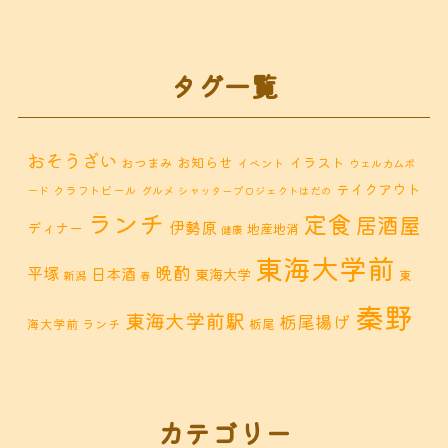
タグ一覧
おそうざい
お知らせ
イラスト
おつまみ
イベント
ウェルカムボ
テイクアウト
クラフトビール
ード
グルメ
シャッタープロジェクトはだの
ランチ
定食
居酒屋
伊勢原
ディナー
地産地消
健康
東海大学前
晩酌
平塚
日本酒
東海大学
東
新潟
春
秦野
東海大学前駅
栃尾揚げ
海大学前 ランチ
栃尾
秦野市 カフェ
秦野市
秦野市 お惣菜
秦野 ランチ
秦野市 ランチ
秦野市 ディナー
秦野
カテゴリー