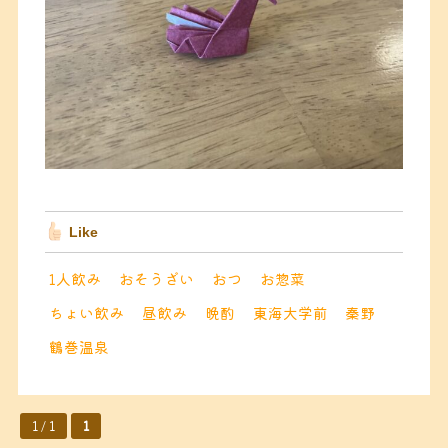
Like
1人飲み
おそうざい
おつ
お惣菜
ちょい飲み
昼飲み
晩酌
東海大学前
秦野
鶴巻温泉
1 / 1
1