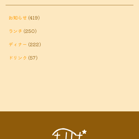
鶴巻 デ
鶴巻 カフェ
鶴巻
市 定食
鶴巻 お惣菜
鶴巻温
ィナー
鶴巻 ランチ
鶴巻 定食
お知らせ
(419)
泉
鶴巻温泉駅
ランチ
(250)
黒板アート
ディナー
(222)
ドリンク
(57)