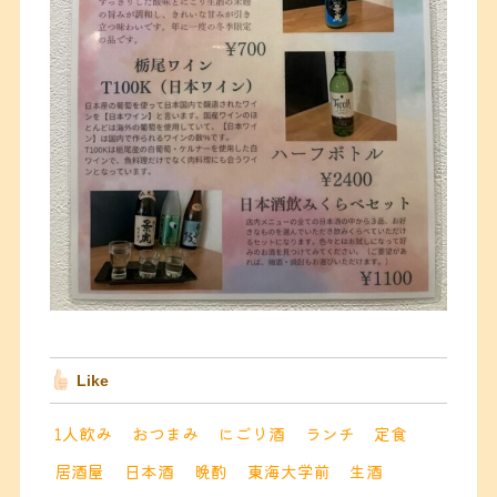
Like
1人飲み
おつまみ
にごり酒
ランチ
定食
居酒屋
日本酒
晩酌
東海大学前
生酒