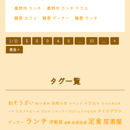
秦野市 ランチ
秦野市 ランチ テラス
鶴巻 カフェ
鶴巻 ディナー
鶴巻 ランチ
1 / 11
1
2
3
4
5
...
10
...
»
最後 »
タグ一覧
おそうざい
お知らせ
イラスト
おつまみ
イベント
ウェルカムボ
テイクアウト
クラフトビール
ード
グルメ
シャッタープロジェクトはだの
ランチ
定食
居酒屋
伊勢原
ディナー
地産地消
健康