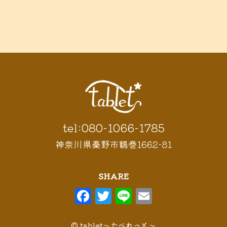
tel:080-1066-1785
神奈川県秦野市鶴巻1662-81
SHARE
F
T
Li
E
a
w
n
m
© tablet〜たべれっと〜