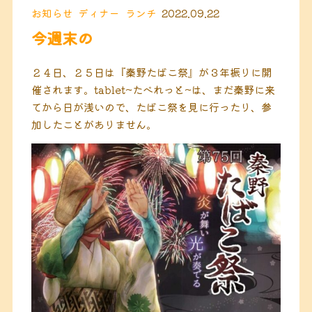
お知らせ
ディナー
ランチ
2022.09.22
今週末の
２４日、２５日は『秦野たばこ祭』が３年振りに開
催されます。tablet~たべれっと~は、まだ秦野に来
てから日が浅いので、たばこ祭を見に行ったり、参
加したことがありません。