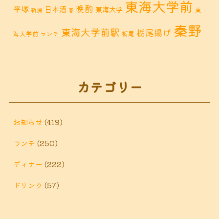
東海大学前
晩酌
平塚
日本酒
東海大学
東
新潟
春
秦野
東海大学前駅
栃尾揚げ
海大学前 ランチ
栃尾
秦野市 カフェ
秦野市
秦野市 お惣菜
秦野 ランチ
秦野市 ランチ
秦野市 ディナー
秦野
カテゴリー
鶴巻 デ
鶴巻 カフェ
鶴巻
市 定食
鶴巻 お惣菜
鶴巻温
ィナー
鶴巻 ランチ
鶴巻 定食
お知らせ
(419)
泉
鶴巻温泉駅
ランチ
(250)
黒板アート
ディナー
(222)
ドリンク
(57)