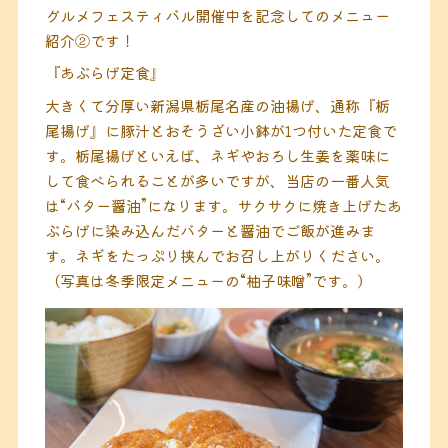
グルメフェスティバル開催中を記念してのメニュー
紹介②です！
『あぶらげ定食』
大きくて分厚い新潟県栃尾名産の油揚げ、通称『栃
尾揚げ』に豚汁とおそうざい小鉢が1つ付いた定食で
す。栃尾揚げといえば、ネギやおろし生姜を薬味に
して食べられることが多いですが、当店の一番人気
は“バター醤油”になります。サクサクに焼き上げたあ
ぶらげに染み込んだバターと醤油でご飯が進みま
す。ネギをたっぷり挟んでお召し上がりください。
（写真は冬季限定メニューの“柚子味噌”です。）