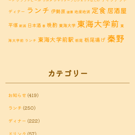
ード
グルメ
シャッタープロジェクトはだの
ランチ
定食
居酒屋
伊勢原
ディナー
地産地消
健康
東海大学前
晩酌
平塚
日本酒
東海大学
東
新潟
春
秦野
東海大学前駅
栃尾揚げ
海大学前 ランチ
栃尾
秦野市 カフェ
秦野市
秦野市 お惣菜
秦野 ランチ
秦野市 ランチ
秦野市 ディナー
秦野
カテゴリー
鶴巻 デ
鶴巻 カフェ
鶴巻
市 定食
鶴巻 お惣菜
鶴巻温
ィナー
鶴巻 ランチ
鶴巻 定食
お知らせ
(419)
泉
鶴巻温泉駅
ランチ
(250)
黒板アート
ディナー
(222)
ドリンク
(57)