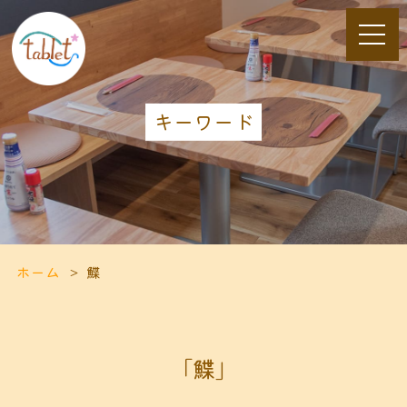
キーワード
ホーム
鰈
「鰈」