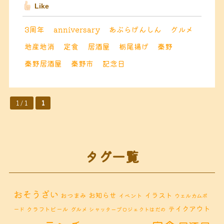
Like
3周年
anniversary
あぶらげんしん
グルメ
地産地消
定食
居酒屋
栃尾揚げ
秦野
秦野居酒屋
秦野市
記念日
1 / 1
1
タグ一覧
おそうざい
お知らせ
イラスト
おつまみ
イベント
ウェルカムボ
テイクアウト
クラフトビール
ード
グルメ
シャッタープロジェクトはだの