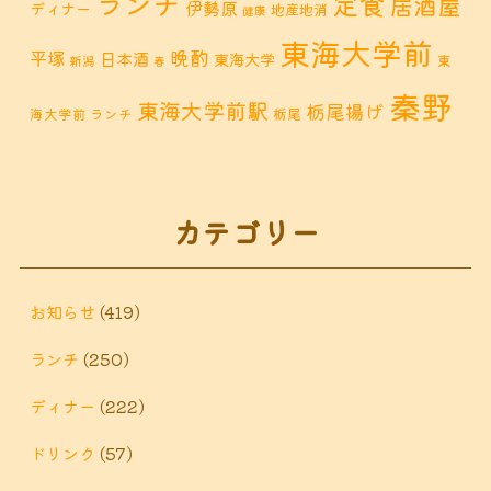
ランチ
定食
居酒屋
伊勢原
ディナー
地産地消
健康
東海大学前
晩酌
平塚
日本酒
東海大学
東
新潟
春
秦野
東海大学前駅
栃尾揚げ
海大学前 ランチ
栃尾
秦野市 カフェ
秦野市
秦野市 お惣菜
秦野 ランチ
秦野市 ランチ
秦野市 ディナー
秦野
カテゴリー
鶴巻 デ
鶴巻 カフェ
鶴巻
市 定食
鶴巻 お惣菜
鶴巻温
ィナー
鶴巻 ランチ
鶴巻 定食
お知らせ
(419)
泉
鶴巻温泉駅
ランチ
(250)
黒板アート
ディナー
(222)
ドリンク
(57)