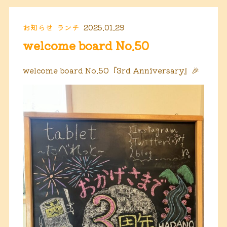
お知らせ
ランチ
2025.01.29
welcome board No.50
welcome board No.50『3rd Anniversary』🎉