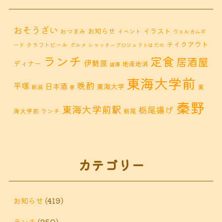
おそうざい
お知らせ
イラスト
おつまみ
イベント
ウェルカムボ
テイクアウト
クラフトビール
ード
グルメ
シャッタープロジェクトはだの
ランチ
定食
居酒屋
伊勢原
ディナー
地産地消
健康
東海大学前
晩酌
平塚
日本酒
東海大学
東
新潟
春
秦野
東海大学前駅
栃尾揚げ
海大学前 ランチ
栃尾
秦野市 カフェ
秦野市
秦野市 お惣菜
秦野 ランチ
秦野市 ランチ
秦野市 ディナー
秦野
カテゴリー
鶴巻 デ
鶴巻 カフェ
鶴巻
市 定食
鶴巻 お惣菜
鶴巻温
ィナー
鶴巻 ランチ
鶴巻 定食
お知らせ
(419)
泉
鶴巻温泉駅
ランチ
(250)
黒板アート