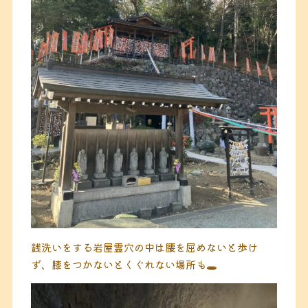
銭洗いをする岩屋霊穴の中は腰を屈めないと歩け
ず、膝をつかないとくぐれない場所も🕳️