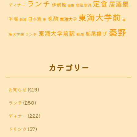
ランチ
定食
居酒屋
伊勢原
ディナー
地産地消
健康
東海大学前
晩酌
平塚
日本酒
東海大学
東
新潟
春
秦野
東海大学前駅
栃尾揚げ
海大学前 ランチ
栃尾
秦野市 カフェ
秦野市
秦野市 お惣菜
秦野 ランチ
秦野市 ランチ
秦野市 ディナー
秦野
カテゴリー
鶴巻 デ
鶴巻 カフェ
鶴巻
市 定食
鶴巻 お惣菜
鶴巻温
ィナー
鶴巻 ランチ
鶴巻 定食
お知らせ
(419)
泉
鶴巻温泉駅
ランチ
(250)
黒板アート
ディナー
(222)
ドリンク
(57)