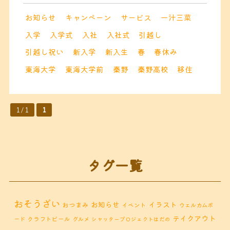
お知らせ
キャンペーン
サービス
一汁三菜
入学
入学式
入社
入社式
引越し
引越し祝い
新入学
新入生
春
春休み
東海大学
東海大学前
秦野
秦野高校
移住
1 / 1
1
タグ一覧
おそうざい
お知らせ
イラスト
おつまみ
イベント
ウェルカムボ
テイクアウト
クラフトビール
ード
グルメ
シャッタープロジェクトはだの