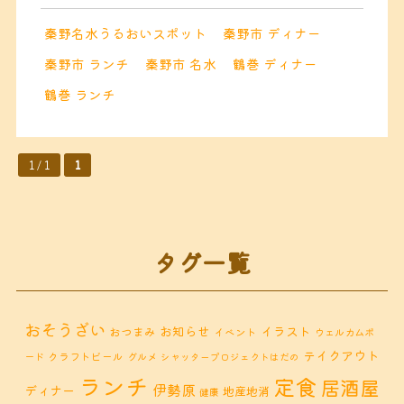
秦野名水うるおいスポット
秦野市 ディナー
秦野市 ランチ
秦野市 名水
鶴巻 ディナー
鶴巻 ランチ
1 / 1
1
タグ一覧
おそうざい
お知らせ
イラスト
おつまみ
イベント
ウェルカムボ
テイクアウト
クラフトビール
ード
グルメ
シャッタープロジェクトはだの
ランチ
定食
居酒屋
伊勢原
ディナー
地産地消
健康