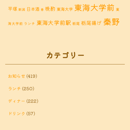
東海大学前
晩酌
平塚
日本酒
東海大学
東
新潟
春
秦野
東海大学前駅
栃尾揚げ
海大学前 ランチ
栃尾
秦野市 カフェ
秦野市
秦野市 お惣菜
秦野 ランチ
秦野市 ランチ
秦野市 ディナー
秦野
カテゴリー
鶴巻 デ
鶴巻 カフェ
鶴巻
市 定食
鶴巻 お惣菜
鶴巻温
ィナー
鶴巻 ランチ
鶴巻 定食
お知らせ
(419)
泉
鶴巻温泉駅
ランチ
(250)
黒板アート
ディナー
(222)
ドリンク
(57)