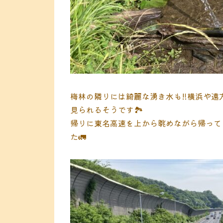
梅林の隣りには綺麗な湧き水も‼︎横浜や
見られるそうです🏞
帰りに東名高速を上から眺めながら帰って
た🚛