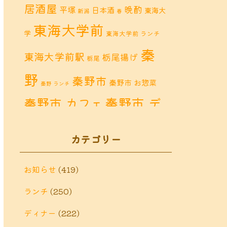
居酒屋
晩酌
平塚
日本酒
東海大
新潟
春
東海大学前
学
東海大学前 ランチ
秦
東海大学前駅
栃尾揚げ
栃尾
野
秦野市
秦野市 お惣菜
秦野 ランチ
秦野市 デ
秦野市 カフェ
秦野市 ランチ
ィナー
秦野
カテゴリー
鶴巻 カフェ
鶴巻
市 定食
鶴巻 お惣菜
鶴巻 ディナー
鶴巻 ラン
お知らせ
(419)
鶴巻温泉
チ
ランチ
(250)
鶴巻温
鶴巻 定食
泉駅
ディナー
(222)
黒板アート