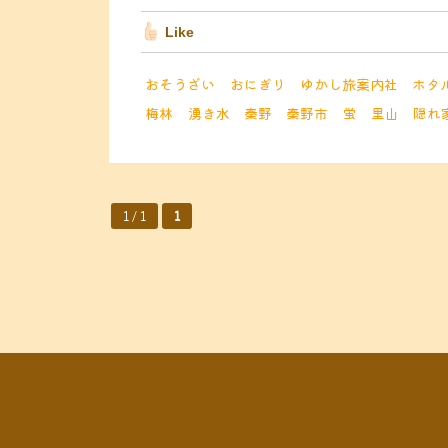
Like
おそうざい
おにぎり
ゆかし旅案内社
ホタ
梅林
湧き水
秦野
秦野市
蛍
里山
隠れ
1 / 1
1