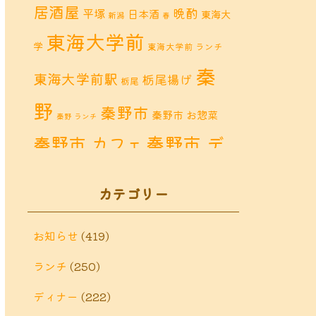
居酒屋
晩酌
平塚
日本酒
東海大
新潟
春
東海大学前
学
東海大学前 ランチ
秦
東海大学前駅
栃尾揚げ
栃尾
野
秦野市
秦野市 お惣菜
秦野 ランチ
秦野市 デ
秦野市 カフェ
秦野市 ランチ
ィナー
秦野
カテゴリー
鶴巻 カフェ
鶴巻
市 定食
鶴巻 お惣菜
鶴巻 ディナー
鶴巻 ラン
お知らせ
(419)
鶴巻温泉
チ
ランチ
(250)
鶴巻温
鶴巻 定食
泉駅
ディナー
(222)
黒板アート