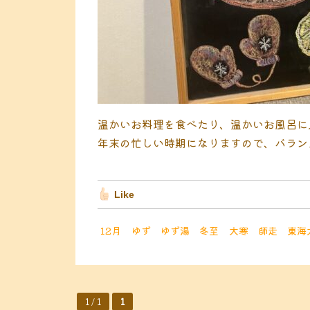
温かいお料理を食べたり、温かいお風呂に
年末の忙しい時期になりますので、バラン
Like
12月
ゆず
ゆず湯
冬至
大寒
師走
東海
1 / 1
1