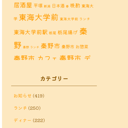
居酒屋
晩酌
平塚
日本酒
東海大
新潟
春
東海大学前
学
東海大学前 ランチ
秦
東海大学前駅
栃尾揚げ
栃尾
野
秦野市
秦野市 お惣菜
秦野 ランチ
秦野市 デ
秦野市 カフェ
秦野市 ランチ
ィナー
秦野
カテゴリー
鶴巻 カフェ
鶴巻
市 定食
鶴巻 お惣菜
鶴巻 ディナー
鶴巻 ラン
お知らせ
(419)
鶴巻温泉
チ
ランチ
(250)
鶴巻温
鶴巻 定食
泉駅
ディナー
(222)
黒板アート