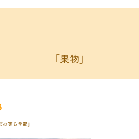
「果物」
6
らんぼの実る季節』