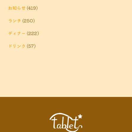
鶴巻温
ィナー
鶴巻 ランチ
鶴巻 定食
お知らせ
(419)
泉
鶴巻温泉駅
ランチ
(250)
黒板アート
ディナー
(222)
ドリンク
(57)