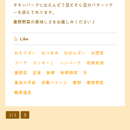
チキンバーグにはえんどう豆とそら豆のバターソテ
ーを添えてあります。
秦野野菜の美味しさをお楽しみください♪
Like
おそうざい
おつまみ
おばんざい
お惣菜
ゴーヤ
ズッキーニ
ハンバーグ
地産地消
夏野菜
定食
新鮮
新鮮野菜
旬
東海大学前
栄養バランス
秦野
秦野野菜
鶴巻温泉
1 / 1
1