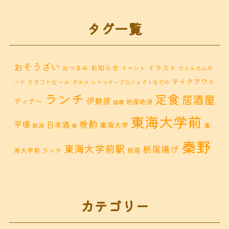
タグ一覧
おそうざい
お知らせ
イラスト
おつまみ
イベント
ウェルカムボ
テイクアウト
クラフトビール
ード
グルメ
シャッタープロジェクトはだの
ランチ
定食
居酒屋
伊勢原
ディナー
地産地消
健康
東海大学前
晩酌
平塚
日本酒
東海大学
東
新潟
春
秦野
東海大学前駅
栃尾揚げ
海大学前 ランチ
栃尾
秦野市 カフェ
秦野市
秦野市 お惣菜
秦野 ランチ
秦野市 ランチ
秦野市 ディナー
秦野
カテゴリー
鶴巻 デ
鶴巻 カフェ
鶴巻
市 定食
鶴巻 お惣菜