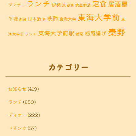
ランチ
定食
居酒屋
伊勢原
ディナー
地産地消
健康
東海大学前
晩酌
平塚
日本酒
東海大学
東
新潟
春
秦野
東海大学前駅
栃尾揚げ
海大学前 ランチ
栃尾
秦野市 カフェ
秦野市
秦野市 お惣菜
秦野 ランチ
秦野市 ランチ
秦野市 ディナー
秦野
カテゴリー
鶴巻 デ
鶴巻 カフェ
鶴巻
市 定食
鶴巻 お惣菜
鶴巻温
ィナー
鶴巻 ランチ
鶴巻 定食
お知らせ
(419)
泉
鶴巻温泉駅
ランチ
(250)
黒板アート
ディナー
(222)
ドリンク
(57)