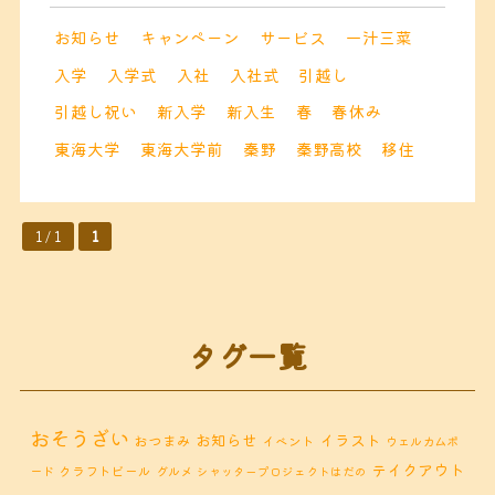
お知らせ
キャンペーン
サービス
一汁三菜
入学
入学式
入社
入社式
引越し
引越し祝い
新入学
新入生
春
春休み
東海大学
東海大学前
秦野
秦野高校
移住
1 / 1
1
タグ一覧
おそうざい
お知らせ
イラスト
おつまみ
イベント
ウェルカムボ
テイクアウト
クラフトビール
ード
グルメ
シャッタープロジェクトはだの