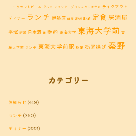
テイクアウト
クラフトビール
ード
グルメ
シャッタープロジェクトはだの
ランチ
定食
居酒屋
伊勢原
ディナー
地産地消
健康
東海大学前
晩酌
平塚
日本酒
東海大学
東
新潟
春
秦野
東海大学前駅
栃尾揚げ
海大学前 ランチ
栃尾
秦野市 カフェ
秦野市
秦野市 お惣菜
秦野 ランチ
秦野市 ランチ
秦野市 ディナー
秦野
カテゴリー
鶴巻 デ
鶴巻 カフェ
鶴巻
市 定食
鶴巻 お惣菜
鶴巻温
ィナー
鶴巻 ランチ
鶴巻 定食
お知らせ
(419)
泉
鶴巻温泉駅
ランチ
(250)
黒板アート
ディナー
(222)