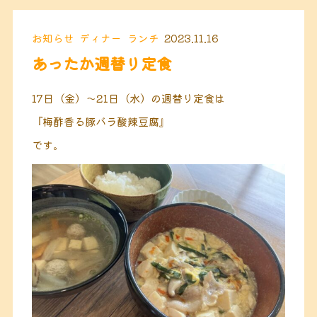
お知らせ
ディナー
ランチ
2023.11.16
あったか週替り定食
17日（金）〜21日（水）
の週替り定食は
『梅酢香る豚バラ酸辣豆腐』
です。