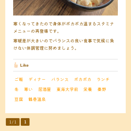
寒くなってきたので身体がポカポカ温まるスタミナ
メニューの再登場です。
寒暖差が大きいのでバランスの良い食事で気候に負
けない体調管理に努めましょう。
Like
ご飯
ディナー
バランス
ポカポカ
ランチ
冬
寒い
居酒屋
東海大学前
栄養
秦野
豆腐
鶴巻温泉
1 / 1
1