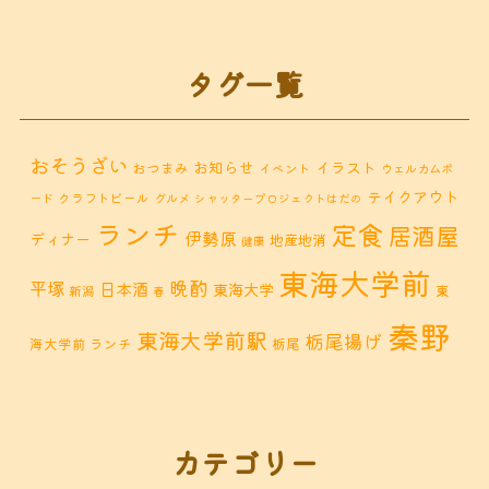
タグ一覧
おそうざい
お知らせ
イラスト
おつまみ
イベント
ウェルカムボ
テイクアウト
クラフトビール
ード
グルメ
シャッタープロジェクトはだの
ランチ
定食
居酒屋
伊勢原
ディナー
地産地消
健康
東海大学前
晩酌
平塚
日本酒
東海大学
東
新潟
春
秦野
東海大学前駅
栃尾揚げ
海大学前 ランチ
栃尾
秦野市 カフェ
秦野市
秦野市 お惣菜
秦野 ランチ
秦野市 ランチ
秦野市 ディナー
秦野
カテゴリー
鶴巻 デ
鶴巻 カフェ
鶴巻
市 定食
鶴巻 お惣菜