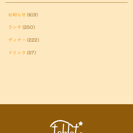
鶴巻温
ィナー
鶴巻 ランチ
鶴巻 定食
お知らせ
(419)
泉
鶴巻温泉駅
ランチ
(250)
黒板アート
ディナー
(222)
ドリンク
(57)