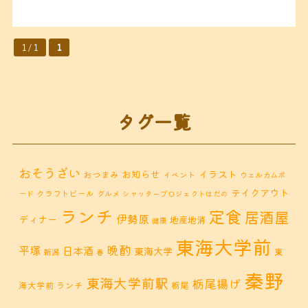
1 / 1
1
タグ一覧
おそうざい
お知らせ
イラスト
おつまみ
イベント
ウェルカムボ
テイクアウト
クラフトビール
ード
グルメ
シャッタープロジェクトはだの
ランチ
定食
居酒屋
伊勢原
ディナー
地産地消
健康
東海大学前
晩酌
平塚
日本酒
東海大学
東
新潟
春
秦野
東海大学前駅
栃尾揚げ
海大学前 ランチ
栃尾