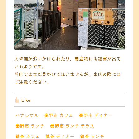
人や猫が追いかけられたり、農産物にも被害が出て
いるようです。
当店ではまだ見かけてはいませんが、来店の際には
ご注意ください。
Like
ハナレザル
秦野市 カフェ
秦野市 ディナー
秦野市 ランチ
秦野市 ランチ テラス
鶴巻 カフェ
鶴巻 ディナー
鶴巻 ランチ