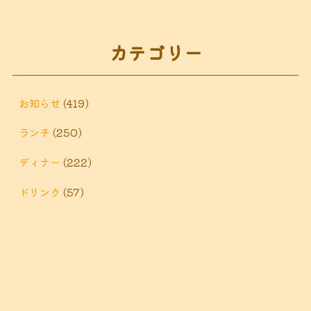
秦野市 カフェ
秦野市
秦野市 お惣菜
秦野 ランチ
秦野市 ランチ
秦野市 ディナー
秦野
カテゴリー
鶴巻 デ
鶴巻 カフェ
鶴巻
市 定食
鶴巻 お惣菜
鶴巻温
ィナー
鶴巻 ランチ
鶴巻 定食
お知らせ
(419)
泉
鶴巻温泉駅
ランチ
(250)
黒板アート
ディナー
(222)
ドリンク
(57)