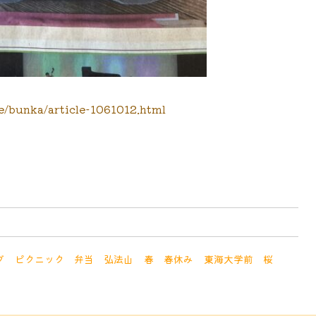
e/bunka/article-1061012.html
グ
ピクニック
弁当
弘法山
春
春休み
東海大学前
桜