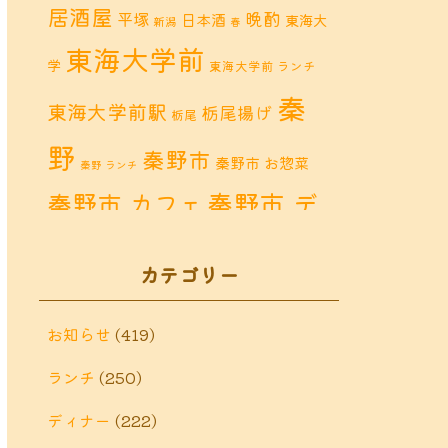
居酒屋
晩酌
平塚
日本酒
東海大
新潟
春
東海大学前
学
東海大学前 ランチ
秦
東海大学前駅
栃尾揚げ
栃尾
野
秦野市
秦野市 お惣菜
秦野 ランチ
秦野市 デ
秦野市 カフェ
秦野市 ランチ
ィナー
秦野
カテゴリー
鶴巻 カフェ
鶴巻
市 定食
鶴巻 お惣菜
鶴巻 ディナー
鶴巻 ラン
お知らせ
(419)
鶴巻温泉
チ
ランチ
(250)
鶴巻温
鶴巻 定食
泉駅
ディナー
(222)
黒板アート