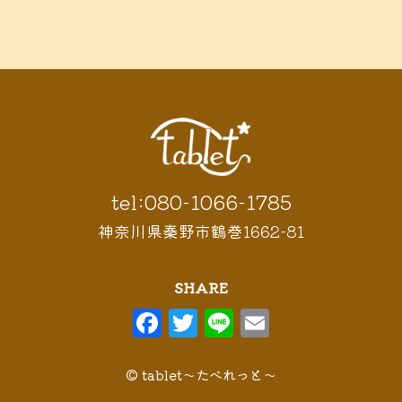
tel:080-1066-1785
神奈川県秦野市鶴巻1662-81
SHARE
F
T
Li
E
a
w
n
m
c
it
e
ai
© tablet〜たべれっと〜