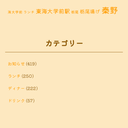
秦野
東海大学前駅
栃尾揚げ
海大学前 ランチ
栃尾
秦野市 カフェ
秦野市
秦野市 お惣菜
秦野 ランチ
秦野市 ランチ
秦野市 ディナー
秦野
カテゴリー
鶴巻 デ
鶴巻 カフェ
鶴巻
市 定食
鶴巻 お惣菜
鶴巻温
ィナー
鶴巻 ランチ
鶴巻 定食
お知らせ
(419)
泉
鶴巻温泉駅
ランチ
(250)
黒板アート
ディナー
(222)
ドリンク
(57)