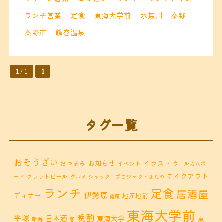
ランチ営業
定食
東海大学前
水無川
秦野
秦野市
鶴巻温泉
1 / 1
1
タグ一覧
おそうざい
お知らせ
イラスト
おつまみ
イベント
ウェルカムボ
テイクアウト
クラフトビール
ード
グルメ
シャッタープロジェクトはだの
ランチ
定食
居酒屋
伊勢原
ディナー
地産地消
健康
東海大学前
晩酌
平塚
日本酒
東海大学
東
新潟
春