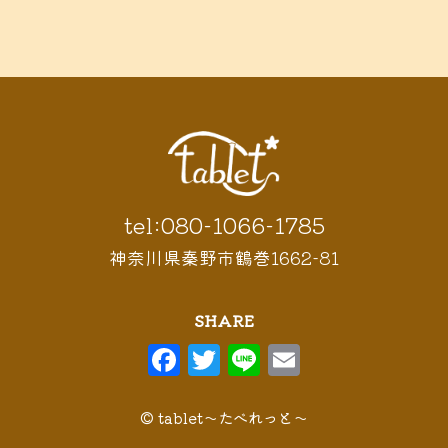
tel:080-1066-1785
神奈川県秦野市鶴巻1662-81
SHARE
F
T
Li
E
a
w
n
m
c
it
e
ai
© tablet〜たべれっと〜