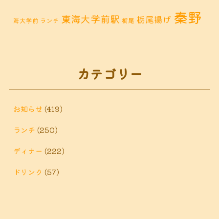
秦野
東海大学前駅
栃尾揚げ
海大学前 ランチ
栃尾
秦野市 カフェ
秦野市
秦野市 お惣菜
秦野 ランチ
秦野市 ランチ
秦野市 ディナー
秦野
カテゴリー
鶴巻 デ
鶴巻 カフェ
鶴巻
市 定食
鶴巻 お惣菜
鶴巻温
ィナー
鶴巻 ランチ
鶴巻 定食
お知らせ
(419)
泉
鶴巻温泉駅
ランチ
(250)
黒板アート
ディナー
(222)
ドリンク
(57)