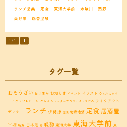
ランチ営業
定食
東海大学前
水無川
秦野
秦野市
鶴巻温泉
1 / 1
1
タグ一覧
おそうざい
お知らせ
イラスト
おつまみ
イベント
ウェルカムボ
テイクアウト
クラフトビール
ード
グルメ
シャッタープロジェクトはだの
ランチ
定食
居酒屋
伊勢原
ディナー
地産地消
健康
東海大学前
晩酌
平塚
日本酒
東海大学
東
新潟
春