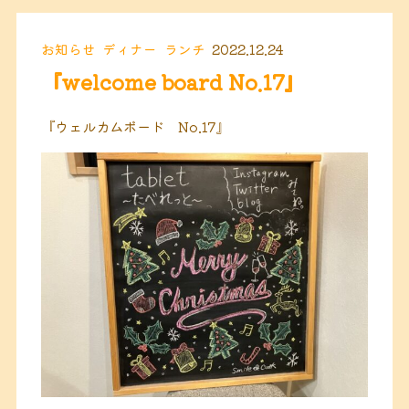
お知らせ
ディナー
ランチ
2022.12.24
『welcome board No.17』
『ウェルカムボード No.17』