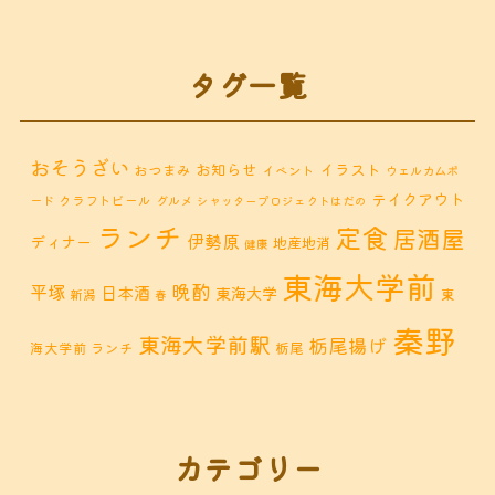
タグ一覧
おそうざい
お知らせ
イラスト
おつまみ
イベント
ウェルカムボ
テイクアウト
クラフトビール
ード
グルメ
シャッタープロジェクトはだの
ランチ
定食
居酒屋
伊勢原
ディナー
地産地消
健康
東海大学前
晩酌
平塚
日本酒
東海大学
東
新潟
春
秦野
東海大学前駅
栃尾揚げ
海大学前 ランチ
栃尾
秦野市 カフェ
秦野市
秦野市 お惣菜
秦野 ランチ
秦野市 ランチ
秦野市 ディナー
秦野
カテゴリー
鶴巻 デ
鶴巻 カフェ
鶴巻
市 定食
鶴巻 お惣菜