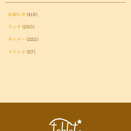
鶴巻温
ィナー
鶴巻 ランチ
鶴巻 定食
お知らせ
(419)
泉
鶴巻温泉駅
ランチ
(250)
黒板アート
ディナー
(222)
ドリンク
(57)