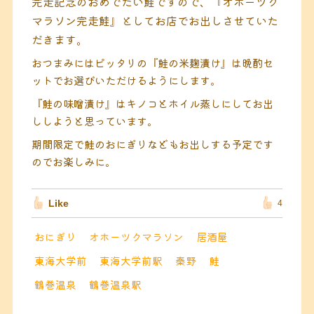
完走記念のおめでたい鮭ですので、『オホーツク
マラソン完走鮭』としてお店でお出しさせていた
だきます。
おつまみにはピッタリの『鮭の米麹漬け』は晩酌セ
ットでお選びいただけるようにします。
『鮭の味噌漬け』はキノコとホイル蒸しにしてお出
ししようと思っています。
期間限定で鮭のおにぎりなどもお出しする予定です
のでお楽しみに。
Like
4
おにぎり
オホーツクマラソン
居酒屋
東海大学前
東海大学前駅
秦野
鮭
鶴巻温泉
鶴巻温泉駅