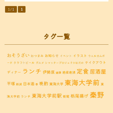
1 / 1
1
タグ一覧
おそうざい
お知らせ
イラスト
おつまみ
イベント
ウェルカムボ
テイクアウト
クラフトビール
ード
グルメ
シャッタープロジェクトはだの
ランチ
定食
居酒屋
伊勢原
ディナー
地産地消
健康
東海大学前
晩酌
平塚
日本酒
東海大学
東
新潟
春
秦野
東海大学前駅
栃尾揚げ
海大学前 ランチ
栃尾
秦野市 カフェ
秦野市
秦野市 お惣菜
秦野 ランチ