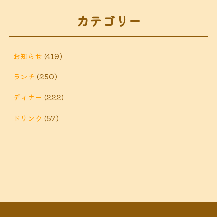
秦野市 ランチ
秦野市 ディナー
秦野
カテゴリー
鶴巻 デ
鶴巻 カフェ
鶴巻
市 定食
鶴巻 お惣菜
鶴巻温
ィナー
鶴巻 ランチ
鶴巻 定食
お知らせ
(419)
泉
鶴巻温泉駅
ランチ
(250)
黒板アート
ディナー
(222)
ドリンク
(57)