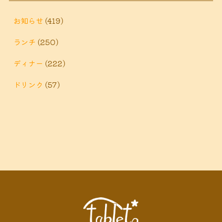
鶴巻温
ィナー
鶴巻 ランチ
鶴巻 定食
お知らせ
(419)
泉
鶴巻温泉駅
ランチ
(250)
黒板アート
ディナー
(222)
ドリンク
(57)