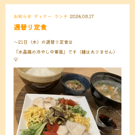
お知らせ
ディナー
ランチ
2024.08.17
週替り定食
〜21日（水）の週替り定食は
『水晶鶏の冷やし中華風』です（麺はありません）
💡