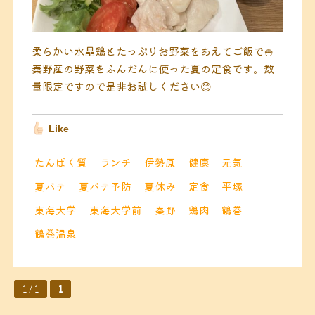
柔らかい水晶鶏とたっぷりお野菜をあえてご飯で🍚
秦野産の野菜をふんだんに使った夏の定食です。数
量限定ですので是非お試しください😊
Like
たんぱく質
ランチ
伊勢原
健康
元気
夏バテ
夏バテ予防
夏休み
定食
平塚
東海大学
東海大学前
秦野
鶏肉
鶴巻
鶴巻温泉
1 / 1
1