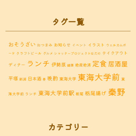
タグ一覧
おそうざい
お知らせ
イラスト
おつまみ
イベント
ウェルカムボ
テイクアウト
クラフトビール
ード
グルメ
シャッタープロジェクトはだの
ランチ
定食
居酒屋
伊勢原
ディナー
地産地消
健康
東海大学前
晩酌
平塚
日本酒
東海大学
東
新潟
春
秦野
東海大学前駅
栃尾揚げ
海大学前 ランチ
栃尾
秦野市 カフェ
秦野市
秦野市 お惣菜
秦野 ランチ
秦野市 ランチ
秦野市 ディナー
秦野
カテゴリー
鶴巻 デ
鶴巻 カフェ
鶴巻
市 定食
鶴巻 お惣菜