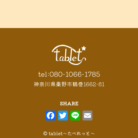
tel:080-1066-1785
神奈川県秦野市鶴巻1662-81
SHARE
F
T
Li
E
a
w
n
m
c
it
e
ai
© tablet〜たべれっと〜