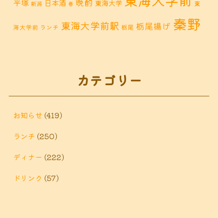
晩酌
平塚
日本酒
東海大学
東
新潟
春
秦野
東海大学前駅
栃尾揚げ
海大学前 ランチ
栃尾
秦野市 カフェ
秦野市
秦野市 お惣菜
秦野 ランチ
秦野市 ランチ
秦野市 ディナー
秦野
カテゴリー
鶴巻 デ
鶴巻 カフェ
鶴巻
市 定食
鶴巻 お惣菜
鶴巻温
ィナー
鶴巻 ランチ
鶴巻 定食
お知らせ
(419)
泉
鶴巻温泉駅
ランチ
(250)
黒板アート
ディナー
(222)
ドリンク
(57)