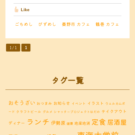
Like
ごちめし
びずめし
秦野市 カフェ
鶴巻 カフェ
1 / 1
1
タグ一覧
おそうざい
お知らせ
イラスト
おつまみ
イベント
ウェルカムボ
テイクアウト
クラフトビール
ード
グルメ
シャッタープロジェクトはだの
ランチ
定食
居酒屋
伊勢原
ディナー
地産地消
健康
東海大学前