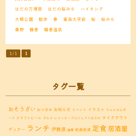
はだの万博祭
はだの桜みち
ハイキング
大根公園
散歩
春
東海大学前
桜
桜みち
秦野
鶴巻
鶴巻温泉
1 / 1
1
タグ一覧
おそうざい
お知らせ
イラスト
おつまみ
イベント
ウェルカムボ
テイクアウト
クラフトビール
ード
グルメ
シャッタープロジェクトはだの
ランチ
定食
居酒屋
伊勢原
ディナー
地産地消
健康