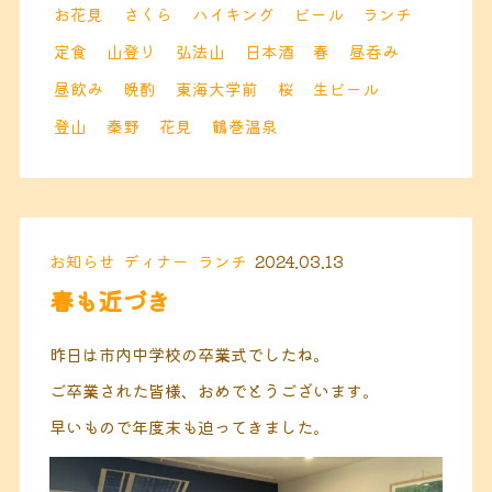
お花見
さくら
ハイキング
ビール
ランチ
定食
山登り
弘法山
日本酒
春
昼呑み
昼飲み
晩酌
東海大学前
桜
生ビール
登山
秦野
花見
鶴巻温泉
お知らせ
ディナー
ランチ
2024.03.13
春も近づき
昨日は市内中学校の卒業式でしたね。
ご卒業された皆様、おめでとうございます。
早いもので年度末も迫ってきました。