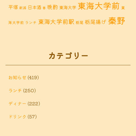
東海大学前
晩酌
平塚
日本酒
東海大学
東
新潟
春
秦野
東海大学前駅
栃尾揚げ
海大学前 ランチ
栃尾
秦野市 カフェ
秦野市
秦野市 お惣菜
秦野 ランチ
秦野市 ランチ
秦野市 ディナー
秦野
カテゴリー
鶴巻 デ
鶴巻 カフェ
鶴巻
市 定食
鶴巻 お惣菜
鶴巻温
ィナー
鶴巻 ランチ
鶴巻 定食
お知らせ
(419)
泉
鶴巻温泉駅
ランチ
(250)
黒板アート
ディナー
(222)
ドリンク
(57)