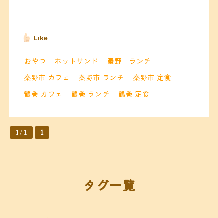
Like
おやつ
ホットサンド
秦野 ランチ
秦野市 カフェ
秦野市 ランチ
秦野市 定食
鶴巻 カフェ
鶴巻 ランチ
鶴巻 定食
1 / 1
1
タグ一覧