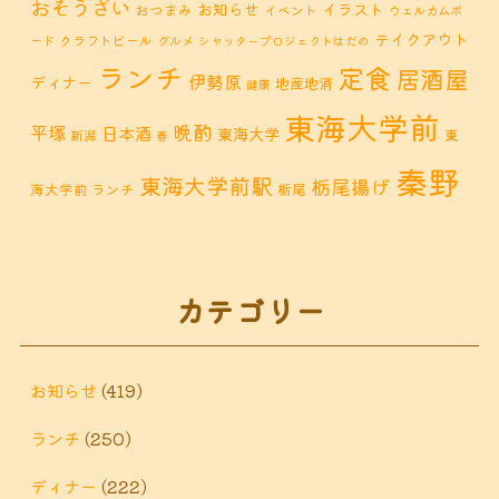
おそうざい
お知らせ
イラスト
おつまみ
イベント
ウェルカムボ
テイクアウト
クラフトビール
ード
グルメ
シャッタープロジェクトはだの
ランチ
定食
居酒屋
伊勢原
ディナー
地産地消
健康
東海大学前
晩酌
平塚
日本酒
東海大学
東
新潟
春
秦野
東海大学前駅
栃尾揚げ
海大学前 ランチ
栃尾
秦野市 カフェ
秦野市
秦野市 お惣菜
秦野 ランチ
秦野市 ランチ
秦野市 ディナー
秦野
カテゴリー
鶴巻 デ
鶴巻 カフェ
鶴巻
市 定食
鶴巻 お惣菜
鶴巻温
ィナー
鶴巻 ランチ
鶴巻 定食
お知らせ
(419)
泉
鶴巻温泉駅
ランチ
(250)
黒板アート
ディナー
(222)