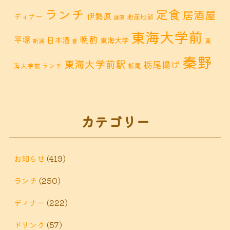
ランチ
定食
居酒屋
伊勢原
ディナー
地産地消
健康
東海大学前
晩酌
平塚
日本酒
東海大学
東
新潟
春
秦野
東海大学前駅
栃尾揚げ
海大学前 ランチ
栃尾
秦野市 カフェ
秦野市
秦野市 お惣菜
秦野 ランチ
秦野市 ランチ
秦野市 ディナー
秦野
カテゴリー
鶴巻 デ
鶴巻 カフェ
鶴巻
市 定食
鶴巻 お惣菜
鶴巻温
ィナー
鶴巻 ランチ
鶴巻 定食
お知らせ
(419)
泉
鶴巻温泉駅
ランチ
(250)
黒板アート
ディナー
(222)
ドリンク
(57)