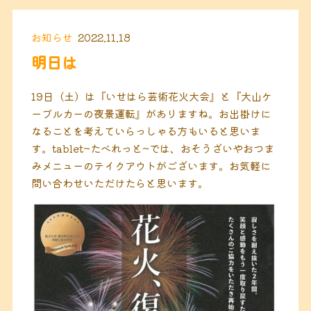
お知らせ
2022.11.18
明日は
19日（土）は『いせはら芸術花火大会』と『大山ケ
ーブルカーの夜景運転』がありますね。お出掛けに
なることを考えていらっしゃる方もいると思いま
す。tablet~たべれっと~では、おそうざいやおつま
みメニューのテイクアウトがございます。お気軽に
問い合わせいただけたらと思います。