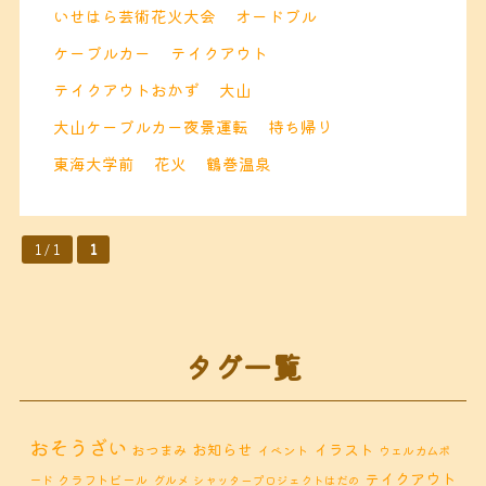
いせはら芸術花火大会
オードブル
ケーブルカー
テイクアウト
テイクアウトおかず
大山
大山ケーブルカー夜景運転
持ち帰り
東海大学前
花火
鶴巻温泉
1 / 1
1
タグ一覧
おそうざい
お知らせ
イラスト
おつまみ
イベント
ウェルカムボ
テイクアウト
クラフトビール
ード
グルメ
シャッタープロジェクトはだの