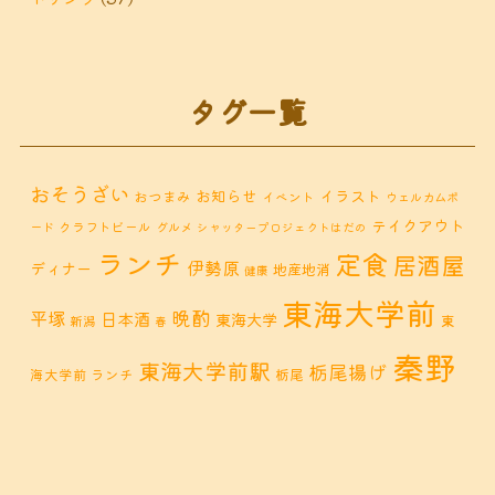
タグ一覧
おそうざい
お知らせ
イラスト
おつまみ
イベント
ウェルカムボ
テイクアウト
クラフトビール
ード
グルメ
シャッタープロジェクトはだの
ランチ
定食
居酒屋
伊勢原
ディナー
地産地消
健康
東海大学前
晩酌
平塚
日本酒
東海大学
東
新潟
春
秦野
東海大学前駅
栃尾揚げ
海大学前 ランチ
栃尾
秦野市 カフェ
秦野市
秦野市 お惣菜
秦野 ランチ
秦野市 ランチ
秦野市 ディナー
秦野