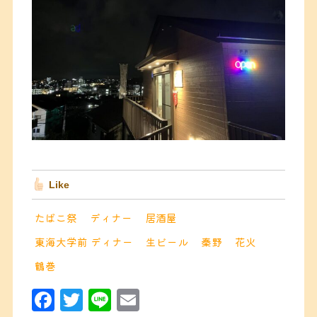
Like
たばこ祭
ディナー
居酒屋
東海大学前 ディナー
生ビール
秦野
花火
鶴巻
F
T
Li
E