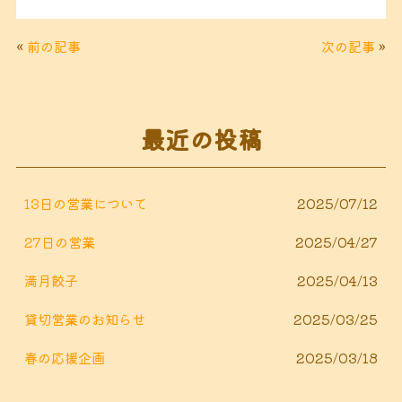
a
w
n
m
c
it
e
ai
«
前の記事
次の記事
»
e
t
l
b
e
o
r
最近の投稿
o
k
13日の営業について
2025/07/12
27日の営業
2025/04/27
満月餃子
2025/04/13
貸切営業のお知らせ
2025/03/25
春の応援企画
2025/03/18