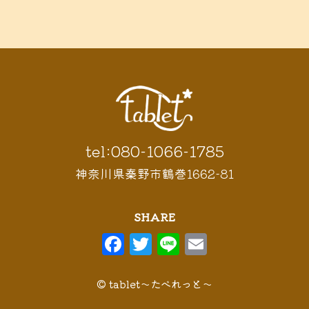
鶴巻 デ
鶴巻 カフェ
鶴巻
市 定食
鶴巻 お惣菜
鶴巻温
ィナー
鶴巻 ランチ
鶴巻 定食
泉
鶴巻温泉駅
黒板アート
tel:080-1066-1785
神奈川県秦野市鶴巻1662-81
SHARE
F
T
Li
E
a
w
n
m
c
it
e
ai
© tablet〜たべれっと〜