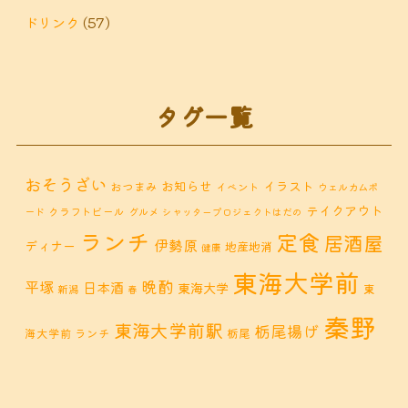
ドリンク
(57)
タグ一覧
おそうざい
お知らせ
イラスト
おつまみ
イベント
ウェルカムボ
テイクアウト
クラフトビール
ード
グルメ
シャッタープロジェクトはだの
ランチ
定食
居酒屋
伊勢原
ディナー
地産地消
健康
東海大学前
晩酌
平塚
日本酒
東海大学
東
新潟
春
秦野
東海大学前駅
栃尾揚げ
海大学前 ランチ
栃尾
秦野市 カフェ
秦野市
秦野市 お惣菜
秦野 ランチ
秦野市 ランチ