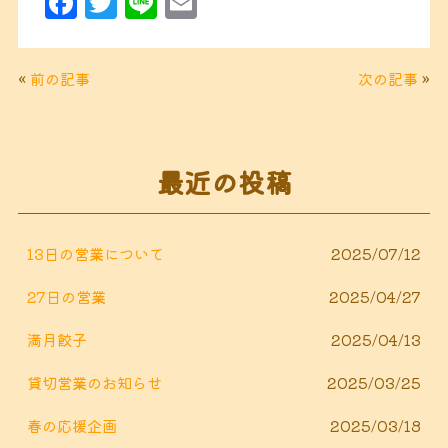
F
T
Li
E
a
w
n
m
c
it
e
ai
«
前の記事
次の記事
»
e
t
l
b
e
o
r
最近の投稿
o
k
13日の営業について
2025/07/12
27日の営業
2025/04/27
満月餃子
2025/04/13
貸切営業のお知らせ
2025/03/25
春の応援企画
2025/03/18