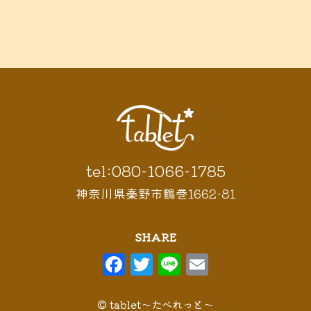
秦野市 ディナー
秦野
鶴巻 デ
鶴巻 カフェ
鶴巻
市 定食
鶴巻 お惣菜
鶴巻温
ィナー
鶴巻 ランチ
鶴巻 定食
泉
鶴巻温泉駅
黒板アート
tel:080-1066-1785
神奈川県秦野市鶴巻1662-81
SHARE
F
T
Li
E
a
w
n
m
c
it
e
ai
© tablet〜たべれっと〜