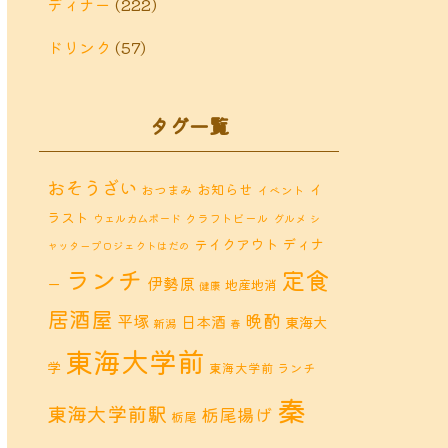
ディナー
(222)
ドリンク
(57)
タグ一覧
おそうざい
お知らせ
イ
おつまみ
イベント
ラスト
クラフトビール
ウェルカムボード
グルメ
シ
ディナ
テイクアウト
ャッタープロジェクトはだの
ランチ
定食
伊勢原
ー
地産地消
健康
居酒屋
晩酌
平塚
日本酒
東海大
新潟
春
東海大学前
学
東海大学前 ランチ
秦
東海大学前駅
栃尾揚げ
栃尾