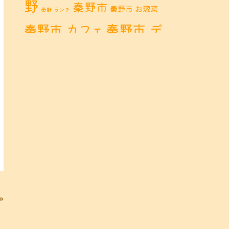
野
秦野市
秦野市 お惣菜
秦野 ランチ
秦野市 デ
秦野市 カフェ
秦野市 ランチ
ィナー
秦野
鶴巻 カフェ
鶴巻
市 定食
鶴巻 お惣菜
鶴巻 ディナー
鶴巻 ラン
鶴巻温泉
チ
鶴巻温
鶴巻 定食
泉駅
黒板アート
»