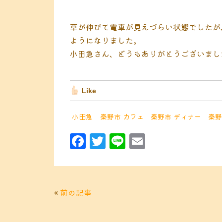
草が伸びて電車が見えづらい状態でしたが
ようになりました。
小田急さん、どうもありがとうございまし
Like
小田急
秦野市 カフェ
秦野市 ディナー
秦野
F
T
Li
E
a
w
n
m
c
it
e
ai
e
t
l
«
前の記事
b
e
o
r