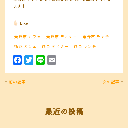
ます！
Like
秦野市 カフェ
秦野市 ディナー
秦野市 ランチ
鶴巻 カフェ
鶴巻 ディナー
鶴巻 ランチ
F
T
Li
E
a
w
n
m
c
it
e
ai
«
前の記事
次の記事
»
e
t
l
b
e
o
r
最近の投稿
o
k