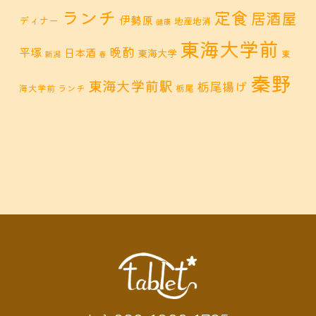
ランチ
定食
居酒屋
伊勢原
ディナー
地産地消
健康
東海大学前
晩酌
平塚
日本酒
東海大学
東
新潟
春
秦野
東海大学前駅
栃尾揚げ
海大学前 ランチ
栃尾
秦野市 カフェ
秦野市
秦野市 お惣菜
秦野 ランチ
秦野市 ランチ
秦野市 ディナー
秦野
鶴巻 デ
鶴巻 カフェ
鶴巻
市 定食
鶴巻 お惣菜
鶴巻温
ィナー
鶴巻 ランチ
鶴巻 定食
泉
鶴巻温泉駅
黒板アート