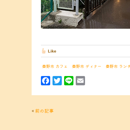
Like
秦野市 カフェ
秦野市 ディナー
秦野市 ラン
F
T
Li
E
a
w
n
m
c
it
e
ai
e
t
l
«
前の記事
b
e
o
r