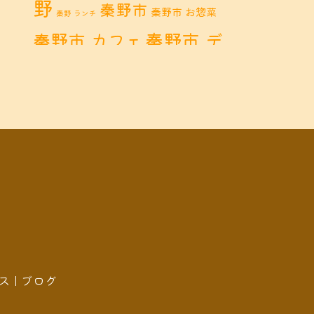
野
秦野市
秦野市 お惣菜
秦野 ランチ
秦野市 デ
秦野市 カフェ
秦野市 ランチ
ィナー
秦野
鶴巻 カフェ
鶴巻
市 定食
鶴巻 お惣菜
鶴巻 ディナー
鶴巻 ラン
鶴巻温泉
チ
鶴巻温
鶴巻 定食
泉駅
黒板アート
ス
ブログ