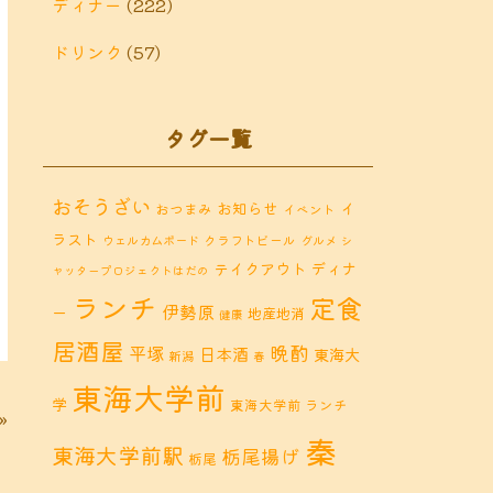
ディナー
(222)
ドリンク
(57)
タグ一覧
おそうざい
お知らせ
イ
おつまみ
イベント
ラスト
クラフトビール
ウェルカムボード
グルメ
シ
ディナ
テイクアウト
ャッタープロジェクトはだの
ランチ
定食
伊勢原
ー
地産地消
健康
居酒屋
晩酌
平塚
日本酒
東海大
新潟
春
東海大学前
学
東海大学前 ランチ
»
秦
東海大学前駅
栃尾揚げ
栃尾