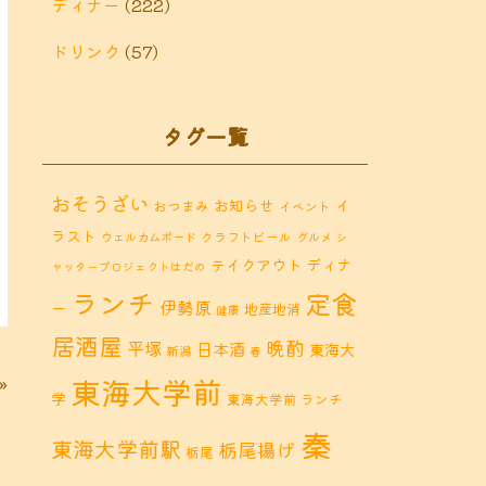
ディナー
(222)
ドリンク
(57)
タグ一覧
おそうざい
お知らせ
イ
おつまみ
イベント
ラスト
クラフトビール
ウェルカムボード
グルメ
シ
ディナ
テイクアウト
ャッタープロジェクトはだの
ランチ
定食
伊勢原
ー
地産地消
健康
居酒屋
晩酌
平塚
日本酒
東海大
新潟
春
東海大学前
»
学
東海大学前 ランチ
秦
東海大学前駅
栃尾揚げ
栃尾