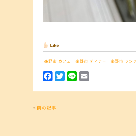
Like
秦野市 カフェ
秦野市 ディナー
秦野市 ラン
F
T
Li
E
a
w
n
m
c
it
e
ai
e
t
l
«
前の記事
b
e
o
r
o