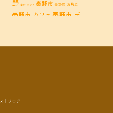
野
秦野市
秦野市 お惣菜
秦野 ランチ
秦野市 デ
秦野市 カフェ
秦野市 ランチ
ィナー
秦野
鶴巻 カフェ
鶴巻
市 定食
鶴巻 お惣菜
鶴巻 ディナー
鶴巻 ラン
鶴巻温泉
チ
鶴巻温
鶴巻 定食
泉駅
黒板アート
ス
ブログ