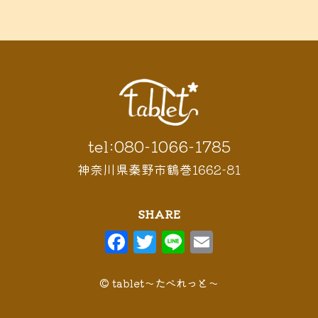
鶴巻 デ
鶴巻 カフェ
鶴巻
市 定食
鶴巻 お惣菜
鶴巻温
ィナー
鶴巻 ランチ
鶴巻 定食
泉
鶴巻温泉駅
黒板アート
tel:080-1066-1785
神奈川県秦野市鶴巻1662-81
SHARE
F
T
Li
E
a
w
n
m
c
it
e
ai
© tablet〜たべれっと〜
e
t
l