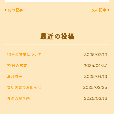
c
it
e
ai
«
前の記事
次の記事
»
e
t
l
b
e
o
r
最近の投稿
o
k
13日の営業について
2025/07/12
27日の営業
2025/04/27
満月餃子
2025/04/13
貸切営業のお知らせ
2025/03/25
春の応援企画
2025/03/18