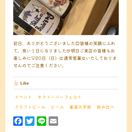
初日、ありがとうございました😊皆様の笑顔にふれ
て、良い１日になりました🍺明日ご来店の皆様もお
楽しみに💡
20日（日）
は通常営業はいたしておりま
せんのでご注意ください。
Like
イベント
オクトーバーフェスト
クラフトビール
ビール
東海大学前
飲み比べ
F
T
Li
E
a
w
n
m