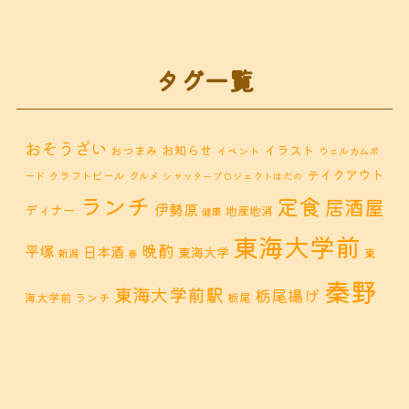
タグ一覧
おそうざい
お知らせ
イラスト
おつまみ
イベント
ウェルカムボ
テイクアウト
クラフトビール
ード
グルメ
シャッタープロジェクトはだの
ランチ
定食
居酒屋
伊勢原
ディナー
地産地消
健康
東海大学前
晩酌
平塚
日本酒
東海大学
東
新潟
春
秦野
東海大学前駅
栃尾揚げ
海大学前 ランチ
栃尾
秦野市 カフェ
秦野市
秦野市 お惣菜
秦野 ランチ
秦野市 ランチ
秦野市 ディナー
秦野