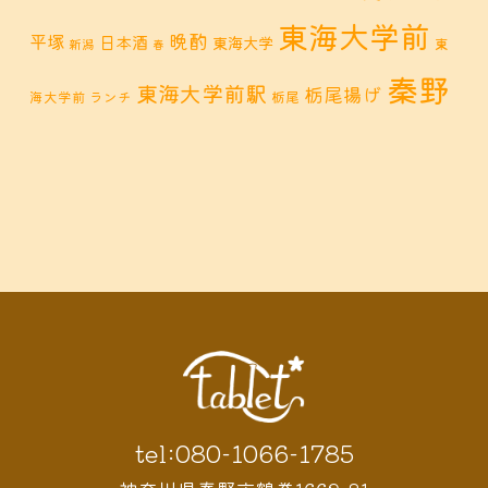
東海大学前
晩酌
平塚
日本酒
東海大学
東
新潟
春
秦野
東海大学前駅
栃尾揚げ
海大学前 ランチ
栃尾
秦野市 カフェ
秦野市
秦野市 お惣菜
秦野 ランチ
秦野市 ランチ
秦野市 ディナー
秦野
鶴巻 デ
鶴巻 カフェ
鶴巻
市 定食
鶴巻 お惣菜
鶴巻温
ィナー
鶴巻 ランチ
鶴巻 定食
泉
鶴巻温泉駅
黒板アート
tel:080-1066-1785