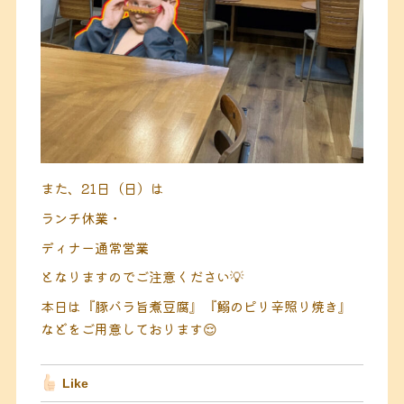
また、
21日（日）
は
ランチ休業・
ディナー通常営業
となりますのでご注意ください💡
本日は『豚バラ旨煮豆腐』『鰯のピリ辛照り焼き』
などをご用意しております😌
Like