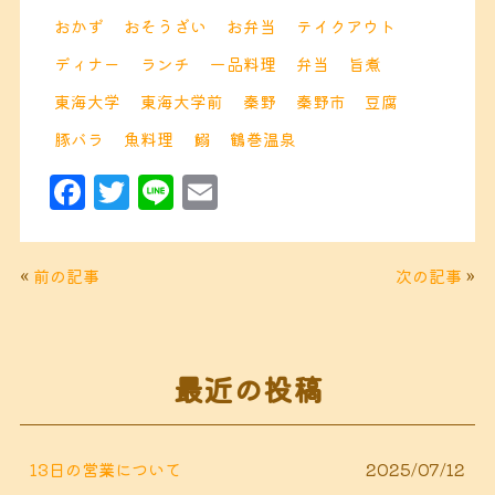
おかず
おそうざい
お弁当
テイクアウト
ディナー
ランチ
一品料理
弁当
旨煮
東海大学
東海大学前
秦野
秦野市
豆腐
豚バラ
魚料理
鰯
鶴巻温泉
F
T
Li
E
a
w
n
m
c
it
e
ai
«
前の記事
次の記事
»
e
t
l
b
e
o
r
最近の投稿
o
k
13日の営業について
2025/07/12