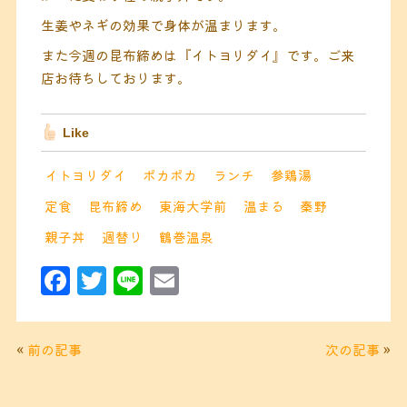
生姜やネギの効果で身体が温まります。
また今週の昆布締めは『イトヨリダイ』です。ご来
店お待ちしております。
Like
イトヨリダイ
ポカポカ
ランチ
参鶏湯
定食
昆布締め
東海大学前
温まる
秦野
親子丼
週替り
鶴巻温泉
F
T
Li
E
a
w
n
m
c
it
e
ai
«
前の記事
次の記事
»
e
t
l
b
e