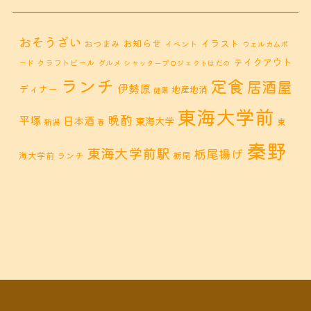
おそうざい
お知らせ
イラスト
おつまみ
イベント
ウェルカムボ
テイクアウト
クラフトビール
ード
グルメ
シャッタープロジェクトはだの
ランチ
定食
居酒屋
伊勢原
ディナー
地産地消
健康
東海大学前
晩酌
平塚
日本酒
東海大学
東
新潟
春
秦野
東海大学前駅
栃尾揚げ
海大学前 ランチ
栃尾
秦野市 カフェ
秦野市
秦野市 お惣菜
秦野 ランチ
秦野市 ランチ
秦野市 ディナー
秦野
鶴巻 デ
鶴巻 カフェ
鶴巻
市 定食
鶴巻 お惣菜
鶴巻温
ィナー
鶴巻 ランチ
鶴巻 定食
泉
鶴巻温泉駅
黒板アート