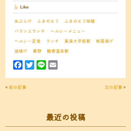
Like
あぶらげ
ふきのとう
ふきのとう味噌
バランスランチ
ヘルシーメニュー
ヘルシー定食
ランチ
東海大学前駅
栃尾揚げ
油揚げ
秦野
鶴巻温泉駅
F
T
Li
E
a
w
n
m
c
it
e
ai
«
前の記事
次の記事
»
e
t
l
b
e
o
r
最近の投稿
o
k