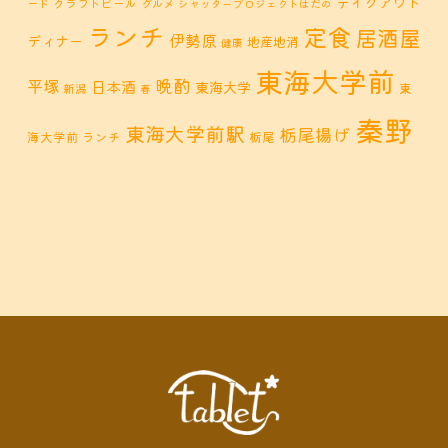
テイクアウト
クラフトビール
ード
グルメ
シャッタープロジェクトはだの
ランチ
定食
居酒屋
伊勢原
ディナー
地産地消
健康
東海大学前
晩酌
平塚
日本酒
東海大学
東
新潟
春
秦野
東海大学前駅
栃尾揚げ
海大学前 ランチ
栃尾
秦野市 カフェ
秦野市
秦野市 お惣菜
秦野 ランチ
秦野市 ランチ
秦野市 ディナー
秦野
鶴巻 デ
鶴巻 カフェ
鶴巻
市 定食
鶴巻 お惣菜
鶴巻温
ィナー
鶴巻 ランチ
鶴巻 定食
泉
鶴巻温泉駅
黒板アート