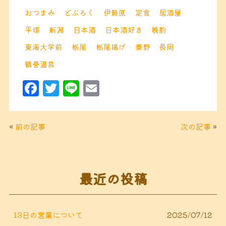
おつまみ
どぶろく
伊勢原
定食
居酒屋
平塚
新潟
日本酒
日本酒好き
晩酌
東海大学前
栃尾
栃尾揚げ
秦野
長岡
鶴巻温泉
F
T
Li
E
a
w
n
m
c
it
e
ai
«
前の記事
次の記事
»
e
t
l
b
e
o
r
最近の投稿
o
k
13日の営業について
2025/07/12