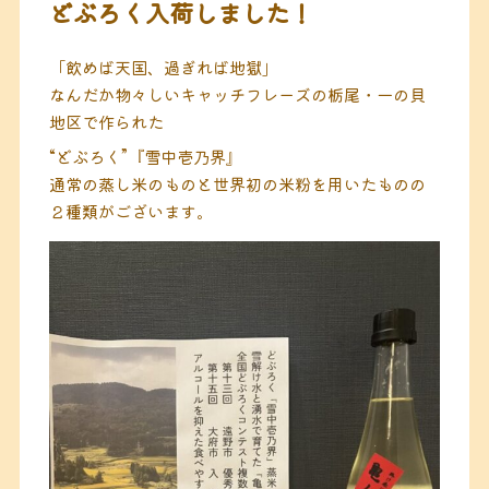
どぶろく入荷しました！
「飲めば天国、過ぎれば地獄」
なんだか物々しいキャッチフレーズの栃尾・一の貝
地区で作られた
“どぶろく”『雪中壱乃界』
通常の蒸し米のものと世界初の米粉を用いたものの
２種類がございます。