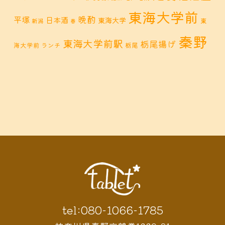
東海大学前
晩酌
平塚
日本酒
東海大学
東
新潟
春
秦野
東海大学前駅
栃尾揚げ
海大学前 ランチ
栃尾
秦野市 カフェ
秦野市
秦野市 お惣菜
秦野 ランチ
秦野市 ランチ
秦野市 ディナー
秦野
鶴巻 デ
鶴巻 カフェ
鶴巻
市 定食
鶴巻 お惣菜
鶴巻温
ィナー
鶴巻 ランチ
鶴巻 定食
泉
鶴巻温泉駅
黒板アート
tel:080-1066-1785