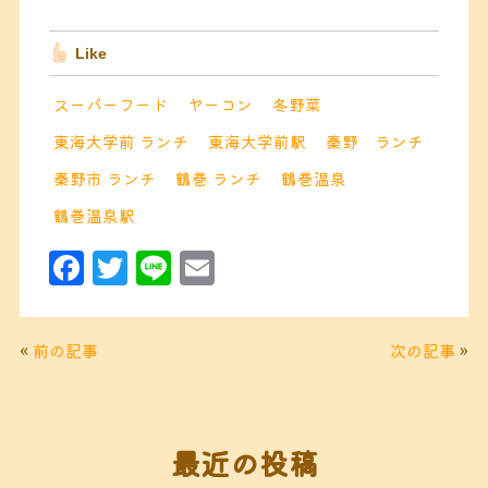
Like
スーパーフード
ヤーコン
冬野菜
東海大学前 ランチ
東海大学前駅
秦野 ランチ
秦野市 ランチ
鶴巻 ランチ
鶴巻温泉
鶴巻温泉駅
F
T
Li
E
a
w
n
m
c
it
e
ai
«
前の記事
次の記事
»
e
t
l
b
e
o
r
最近の投稿
o