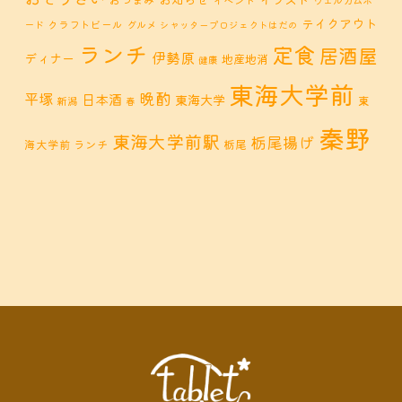
ウェルカムボ
テイクアウト
クラフトビール
ード
グルメ
シャッタープロジェクトはだの
ランチ
定食
居酒屋
伊勢原
ディナー
地産地消
健康
東海大学前
晩酌
平塚
日本酒
東海大学
東
新潟
春
秦野
東海大学前駅
栃尾揚げ
海大学前 ランチ
栃尾
秦野市 カフェ
秦野市
秦野市 お惣菜
秦野 ランチ
秦野市 ランチ
秦野市 ディナー
秦野
鶴巻 デ
鶴巻 カフェ
鶴巻
市 定食
鶴巻 お惣菜
鶴巻温
ィナー
鶴巻 ランチ
鶴巻 定食
泉
鶴巻温泉駅
黒板アート