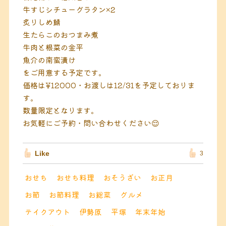
牛すじシチューグラタン×2
炙りしめ鯖
生たらこのおつまみ煮
牛肉と根菜の金平
魚介の南蛮漬け
をご用意する予定です。
価格は¥12000・お渡しは12/31を予定しておりま
す。
数量限定となります。
お気軽にご予約・問い合わせください😌
Like
3
おせち
おせち料理
おそうざい
お正月
お節
お節料理
お総菜
グルメ
テイクアウト
伊勢原
平塚
年末年始