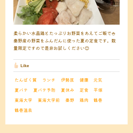
柔らかい水晶鶏とたっぷりお野菜をあえてご飯で🍚
秦野産の野菜をふんだんに使った夏の定食です。数
量限定ですので是非お試しください😊
Like
たんぱく質
ランチ
伊勢原
健康
元気
夏バテ
夏バテ予防
夏休み
定食
平塚
東海大学
東海大学前
秦野
鶏肉
鶴巻
鶴巻温泉