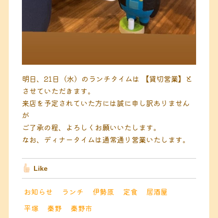
明日、21日（水）のランチタイムは
【貸切営業】と
させていただきます。
来店を予定されていた方には誠に申し訳ありません
が
ご了承の程、よろしくお願いいたします。
なお、ディナータイムは通常通り営業いたします。
Like
お知らせ
ランチ
伊勢原
定食
居酒屋
平塚
秦野
秦野市