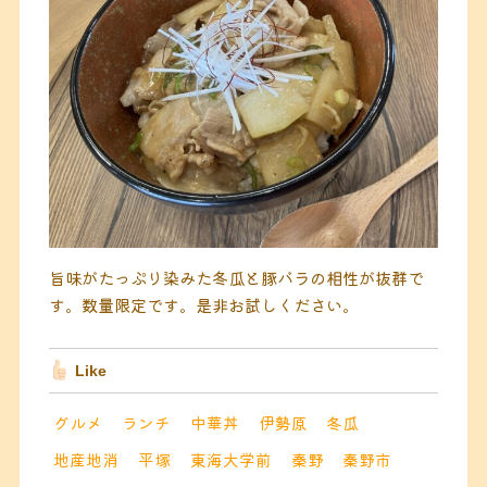
旨味がたっぷり染みた冬瓜と豚バラの相性が抜群で
す。数量限定です。是非お試しください。
Like
グルメ
ランチ
中華丼
伊勢原
冬瓜
地産地消
平塚
東海大学前
秦野
秦野市