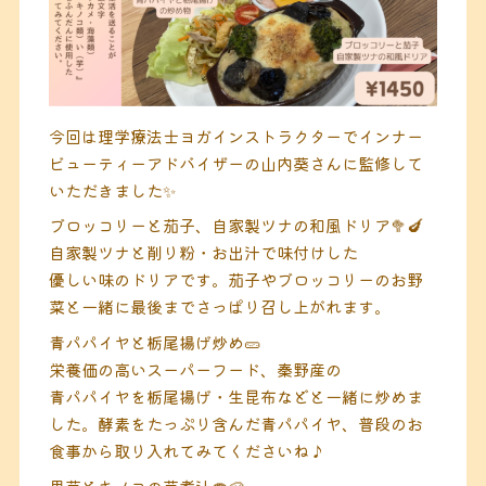
今回は理学療法士ヨガインストラクターでインナー
ビューティーアドバイザーの山内葵さんに監修して
いただきました✨
ブロッコリーと茄子、自家製ツナの和風ドリア🥦🍆
自家製ツナと削り粉・お出汁で味付けした
優しい味のドリアです。茄子やブロッコリーのお野
菜と一緒に最後までさっぱり召し上がれます。
青パパイヤと栃尾揚げ炒め🥒
栄養価の高いスーパーフード、秦野産の
青パパイヤを栃尾揚げ・生昆布などと一緒に炒めま
した。酵素をたっぷり含んだ青パパイヤ、普段のお
食事から取り入れてみてくださいね♪
里芋とキノコの芋煮汁🍄🥔