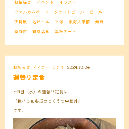
お絵描き
イベント
イラスト
ウェルカムボード
クラフトビール
ビール
伊勢原
地ビール
平塚
東海大学前
秦野
秦野市
鶴巻温泉
黒板アート
お知らせ
ディナー
ランチ
2024.10.04
週替り定食
〜
9日（水）
の週替り定食は
『豚バラと冬瓜のこくうま中華丼』
です。