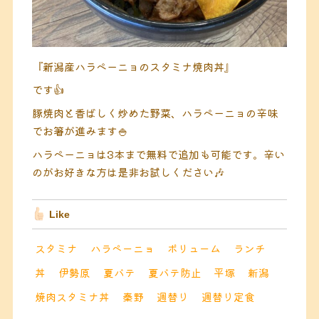
『新潟産ハラペーニョのスタミナ焼肉丼』
です👍
豚焼肉と香ばしく炒めた野菜、ハラペーニョの辛味
でお箸が進みます🍚
ハラペーニョは3本まで無料で追加も可能です。辛い
のがお好きな方は是非お試しください🎶
Like
スタミナ
ハラペーニョ
ボリューム
ランチ
丼
伊勢原
夏バテ
夏バテ防止
平塚
新潟
焼肉スタミナ丼
秦野
週替り
週替り定食