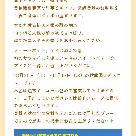
食物繊維豊富な里芋とキノコ、発酵食品のお味噌と
生姜で身体がポカポカ温まります。
すだち香る柿と大根の酢の物🍊
旬の柿と大根の酢の物でさっぱり。
爽やかなスダチの香りとお楽しみください。
スイートポテト、アイス添え🍠🍨
旬のサツマイモを優しい甘さのスイートポテトで。
アイスと一緒にお召し上がりください。
10月26日（土）〜11月13日（水）の秋季限定のメニ
ューです♪
お店は通常メニューも含めて営業しておりますの
で、ご予約していただけると比較的スムーズに提供
できるかと思います☺️
秦野と秋の旬の食材をふんだんに使用したプレート
ですので是非この機会にお召し上がりください♪