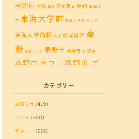
居酒屋
晩酌
平塚
日本酒
東海大
新潟
春
東海大学前
学
東海大学前 ランチ
秦
東海大学前駅
栃尾揚げ
栃尾
野
秦野市
秦野市 お惣菜
秦野 ランチ
秦野市 デ
秦野市 カフェ
秦野市 ランチ
ィナー
秦野
カテゴリー
鶴巻 カフェ
鶴巻
市 定食
鶴巻 お惣菜
鶴巻 ディナー
鶴巻 ラン
お知らせ
(419)
鶴巻温泉
チ
ランチ
(250)
鶴巻温
鶴巻 定食
泉駅
ディナー
(222)
黒板アート