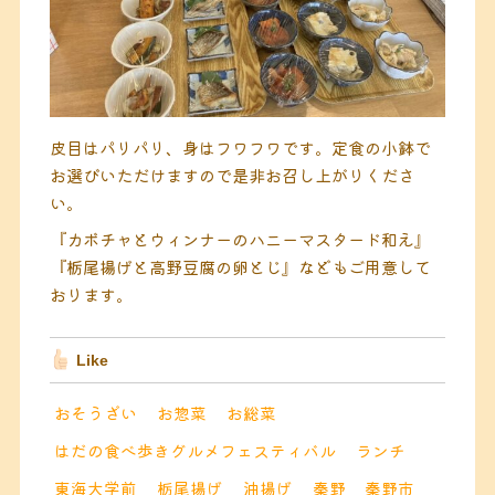
皮目はパリパリ、身はフワフワです。定食の小鉢で
お選びいただけますので是非お召し上がりくださ
い。
『カボチャとウィンナーのハニーマスタード和え』
『栃尾揚げと高野豆腐の卵とじ』などもご用意して
おります。
Like
おそうざい
お惣菜
お総菜
はだの食べ歩きグルメフェスティバル
ランチ
東海大学前
栃尾揚げ
油揚げ
秦野
秦野市