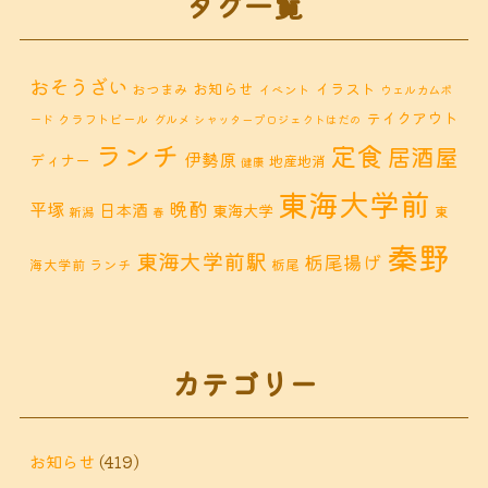
タグ一覧
おそうざい
お知らせ
イラスト
おつまみ
イベント
ウェルカムボ
テイクアウト
クラフトビール
ード
グルメ
シャッタープロジェクトはだの
ランチ
定食
居酒屋
伊勢原
ディナー
地産地消
健康
東海大学前
晩酌
平塚
日本酒
東海大学
東
新潟
春
秦野
東海大学前駅
栃尾揚げ
海大学前 ランチ
栃尾
秦野市 カフェ
秦野市
秦野市 お惣菜
秦野 ランチ
秦野市 ランチ
秦野市 ディナー
秦野
カテゴリー
鶴巻 デ
鶴巻 カフェ
鶴巻
市 定食
鶴巻 お惣菜
鶴巻温
ィナー
鶴巻 ランチ
鶴巻 定食
お知らせ
(419)