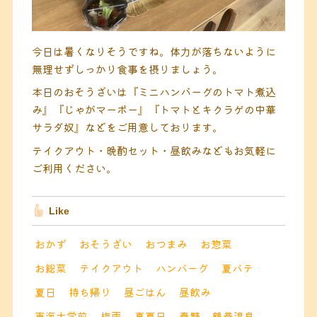
今日は暑くなりそうですね。体力が落ちないように
無理せずしっかり食事を摂りましょう。
本日のおそうざいは『ミニハンバーグのトマト煮込
み』『じゃがマーボー』『トマトとキクラゲの中華
サラダ奴』などをご用意しております。
テイクアウト・晩酌セット・昼飲みなどもお気軽に
ご利用ください。
Like
おかず
おそうざい
おつまみ
お惣菜
お総菜
テイクアウト
ハンバーグ
夏バテ
夏日
持ち帰り
昼ごはん
昼飲み
東海大学前
梅雨
真夏日
秦野
鶴巻温泉