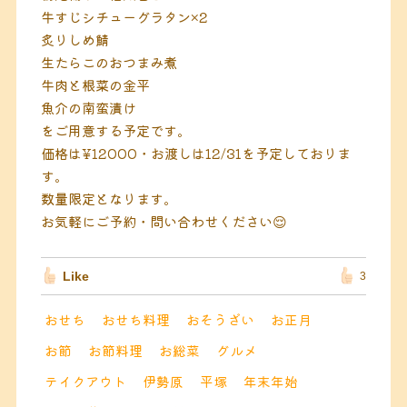
牛すじシチューグラタン×2
炙りしめ鯖
生たらこのおつまみ煮
牛肉と根菜の金平
魚介の南蛮漬け
をご用意する予定です。
価格は¥12000・お渡しは12/31を予定しておりま
す。
数量限定となります。
お気軽にご予約・問い合わせください😌
Like
3
おせち
おせち料理
おそうざい
お正月
お節
お節料理
お総菜
グルメ
テイクアウト
伊勢原
平塚
年末年始